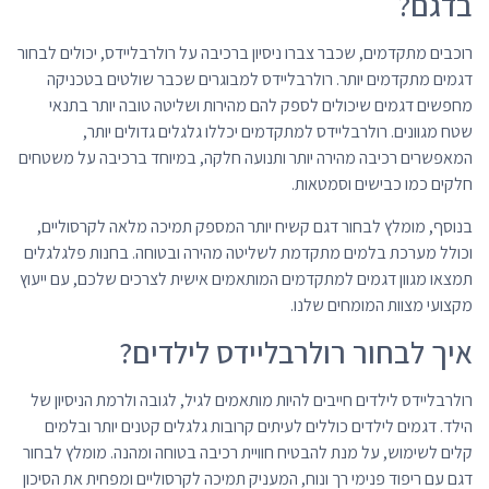
בדגם?
רוכבים מתקדמים, שכבר צברו ניסיון ברכיבה על רולרבליידס, יכולים לבחור
דגמים מתקדמים יותר. רולרבליידס למבוגרים שכבר שולטים בטכניקה
מחפשים דגמים שיכולים לספק להם מהירות ושליטה טובה יותר בתנאי
שטח מגוונים. רולרבליידס למתקדמים יכללו גלגלים גדולים יותר,
המאפשרים רכיבה מהירה יותר ותנועה חלקה, במיוחד ברכיבה על משטחים
חלקים כמו כבישים וסמטאות.
בנוסף, מומלץ לבחור דגם קשיח יותר המספק תמיכה מלאה לקרסוליים,
וכולל מערכת בלמים מתקדמת לשליטה מהירה ובטוחה. בחנות פלגלגלים
תמצאו מגוון דגמים למתקדמים המותאמים אישית לצרכים שלכם, עם ייעוץ
מקצועי מצוות המומחים שלנו.
איך לבחור רולרבליידס לילדים?
רולרבליידס לילדים חייבים להיות מותאמים לגיל, לגובה ולרמת הניסיון של
הילד. דגמים לילדים כוללים לעיתים קרובות גלגלים קטנים יותר ובלמים
קלים לשימוש, על מנת להבטיח חוויית רכיבה בטוחה ומהנה. מומלץ לבחור
דגם עם ריפוד פנימי רך ונוח, המעניק תמיכה לקרסוליים ומפחית את הסיכון