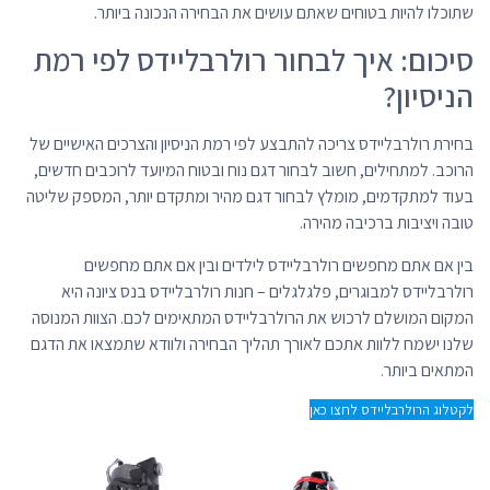
שתוכלו להיות בטוחים שאתם עושים את הבחירה הנכונה ביותר.
סיכום: איך לבחור רולרבליידס לפי רמת
הניסיון?
בחירת רולרבליידס צריכה להתבצע לפי רמת הניסיון והצרכים האישיים של
הרוכב. למתחילים, חשוב לבחור דגם נוח ובטוח המיועד לרוכבים חדשים,
בעוד למתקדמים, מומלץ לבחור דגם מהיר ומתקדם יותר, המספק שליטה
טובה ויציבות ברכיבה מהירה.
בין אם אתם מחפשים רולרבליידס לילדים ובין אם אתם מחפשים
רולרבליידס למבוגרים, פלגלגלים – חנות רולרבליידס בנס ציונה היא
המקום המושלם לרכוש את הרולרבליידס המתאימים לכם. הצוות המנוסה
שלנו ישמח ללוות אתכם לאורך תהליך הבחירה ולוודא שתמצאו את הדגם
המתאים ביותר.
לקטלוג הרולרבליידס לחצו כאן