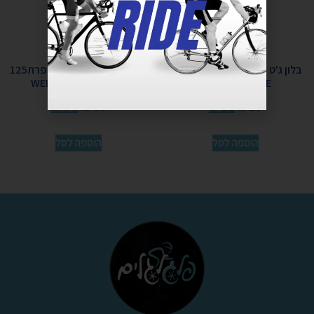
בלון ג'ט וולב 16 גרם JETVALVE
גריז טפלון וולדטייט שפופרת125
CO2 WELDTITE
מל 02019 WELDTITE
₪
55
₪
65
₪
11
₪
13
הוספה לסל
הוספה לסל