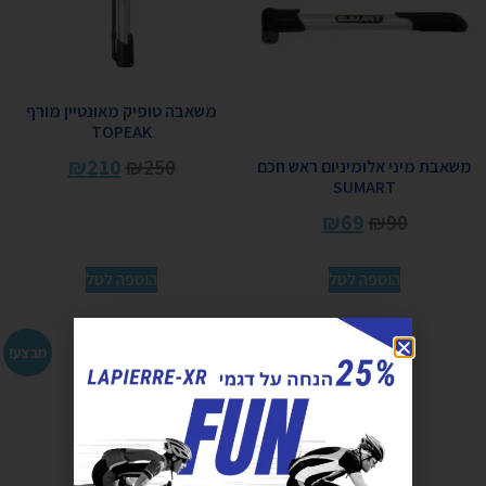
משאבה טופיק מאונטיין מורף
TOPEAK
₪
210
₪
250
משאבת מיני אלומיניום ראש חכם
SUMART
₪
69
₪
90
הוספה לסל
הוספה לסל
מבצע!
מבצע!