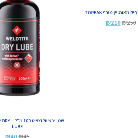
 מאונטיין מורף TOPEAK
₪
210
₪
250
שמן יבש וול
LUBE
₪
40
₪
45