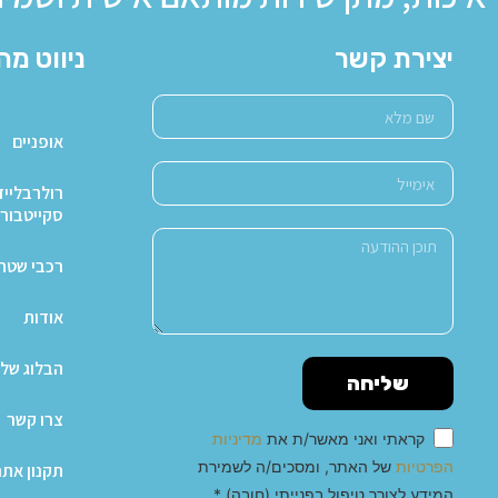
יצירת קשר
ניווט מה
אופניים
רולרבלייד
סקייטבור
רכבי שטח X4
אודות
הבלוג של 
שליחה
צרו קשר
קראתי ואני מאשר/ת את
מדיניות
הפרטיות
של האתר, ומסכים/ה לשמירת
תקנון אתר
המידע לצורך טיפול בפנייתי (חובה) *