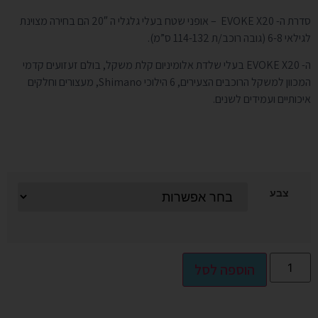
סדרת ה- EVOKE X20 – אופני שטח בעלי גלגלי ה 20″ הם בחירה מצוינת
לגילאי 6-8 (גובה רוכב/ת 114-132 ס”מ).
ה- EVOKE X20 בעלי שלדת אלומיניום קלת משקל, בולם זעזועים קדמי
המכוון למשקל הרוכבים הצעירים, 6 הילוכי Shimano, מעצורים וחלקים
איכותיים ועמידים לשנים.
צבע
Alternative:
הוספה לסל