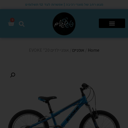
מגוון רחב של מוצרי רכיבה | אפשרות לעד 12 תשלומים
0
רכבי שטח 4X4
Home
/
אופניים
/ אופני ילדים 20" EVOKE