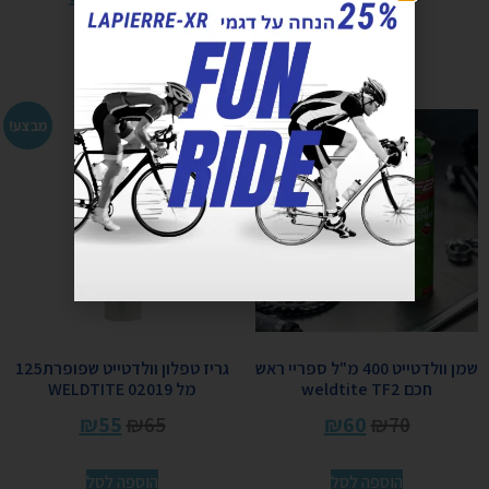
הוספה לסל
הוספה לסל
מבצע!
מבצע!
שמן וולדטייט 400 מ"ל ספריי ראש
גריז טפלון וולדטייט שפופרת125
חכם weldtite TF2
מל 02019 WELDTITE
₪
55
₪
65
₪
60
₪
70
הוספה לסל
הוספה לסל