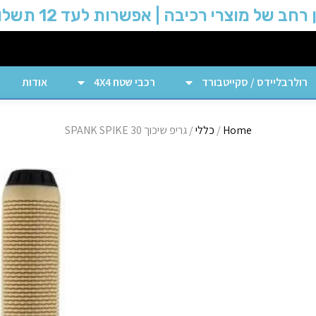
 רחב של מוצרי רכיבה | אפשרות לעד 12 תשלומים
רולרבליידס / סקייטבורד
רכבי שטח 4X4
אודות
Home
/
כללי
/ גריפ שיכוך SPANK SPIKE 30