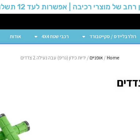
 רחב של מוצרי רכיבה | אפשרות לעד 12 תשלומים
רולרבליידס / סקייטבורד
רכבי שטח 4X4
אודות
Home
/
אופניים
/ ידיות כידון (גריפ) עבה נעילה 2 צדדים