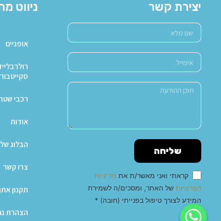
יצירת קשר
ניווט מה
אופניים
רולרבלייד
סקייטבור
רכבי שטח X4
אודות
הבלוג של 
שליחה
צרו קשר
קראתי ואני מאשר/ת את
מדיניות
הפרטיות
של האתר, ומסכים/ה לשמירת
תקנון אתר
המידע לצורך טיפול בפנייתי (חובה) *
הצהרת נג