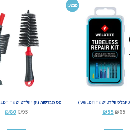
מבצע!
לס וולדטייט WELDTITE )
סט מברשות ניקוי וולדטייט BRUSH SET WELDTITE
₪
80
₪
95
₪
55
₪
65