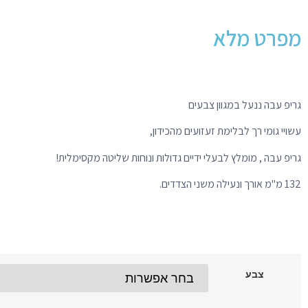
מפרט מלא
גריפ עבה ננעל במגוון צבעים
עשויי גומי רך לבלימת זעזועים מהכידון,
גריפ עבה , מומלץ לבעלי ידיים גדולות ונוחות שליטה מקסימלית!
132 מ"מ אורך ונעילה משני הצדדים.
צבע