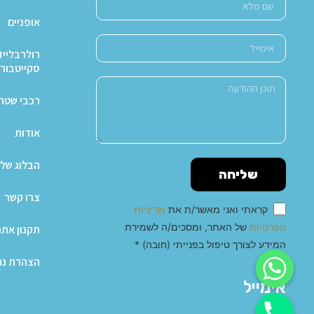
אופניים
רולרבלייד
סקייטבור
רכבי שטח X4
אודות
הבלוג של 
שליחה
צרו קשר
קראתי ואני מאשר/ת את
מדיניות
הפרטיות
של האתר, ומסכים/ה לשמירת
תקנון אתר
המידע לצורך טיפול בפנייתי (חובה) *
הצהרת נג
Alternative:
אימייל