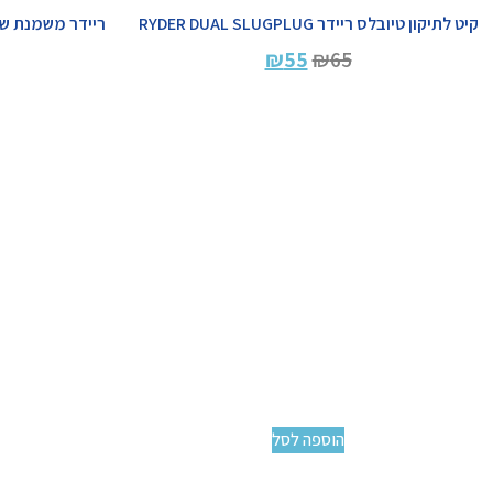
קיט לתיקון טיובלס ריידר RYDER DUAL SLUGPLUG
ריידר משמנת שרשרת לוב
₪
55
₪
65
הוספה לסל