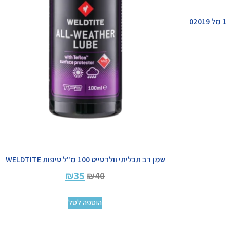
גריז טפלון וולדטייט שפופרת125 מל 02019
שמן רב תכליתי וולדטייט 100 מ"ל טיפות WELDTITE
₪
35
₪
40
הוספה לסל