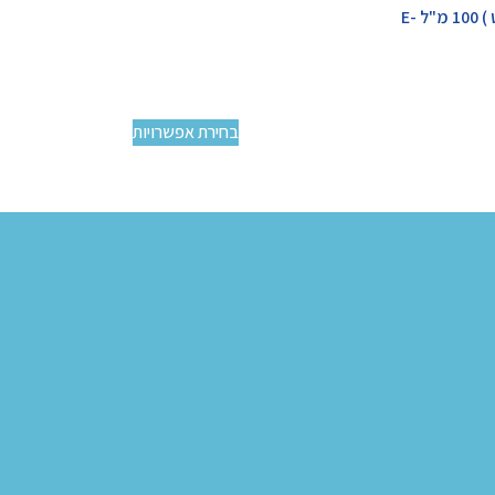
שמן לאופניים חשמליים ( וולדטייט ) 100 מ"ל E-
בחירת אפשרויות