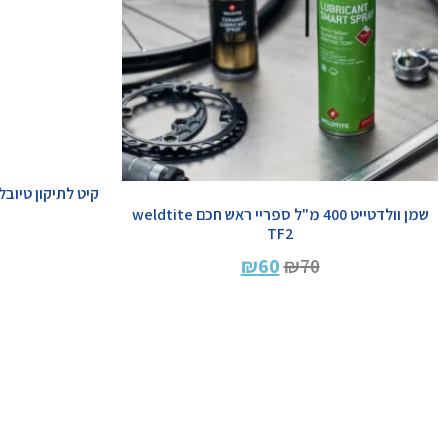
קיט לתיקון טיובלס ריידר GPLUG
שמן וולדטייט 400 מ"ל ספריי ראש חכם weldtite
TF2
₪
60
₪
70