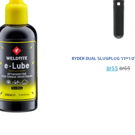
RYDER DUAL SLU
₪
55
₪
65