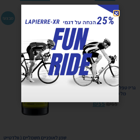
מבצע!
מבצע!
גריז טפלון וולדטייט שפופרת125
מל 02019 WELDTITE
₪
55
₪
65
שמן לאופניים חשמליים ( וולדטייט