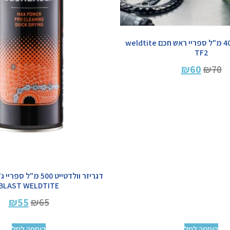
שמן וולדטייט 400 מ"ל ספריי ראש חכם weldtite
TF2
₪
60
₪
70
BLAST WELDTITE
₪
55
₪
65
הוספה לסל
הוספה לסל