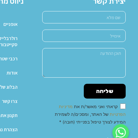
יצירת קשר
ניווט מה
אופניים
רולרבלייד
סקייטבור
רכבי שטח X4
אודות
הבלוג של 
שליחה
צרו קשר
קראתי ואני מאשר/ת את
מדיניות
הפרטיות
של האתר, ומסכים/ה לשמירת
תקנון אתר
המידע לצורך טיפול בפנייתי (חובה) *
הצהרת נג
Alternative: