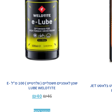
שמן לאופניים חשמליים ( וולדטייט ) 100 מ"ל E-
דגריזר וולדטייט 500 מ"ל ספריי ג'ט בלאסט JET
LUBE WELDTITE
₪
40
₪
46
הוספה לסל