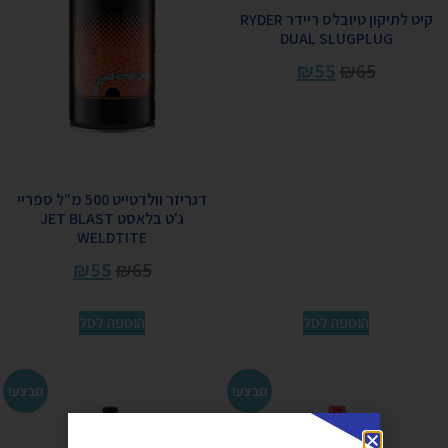
קיט לתיקון טיובלס ריידר RYDER
DUAL SLUGPLUG
₪
55
₪
65
דגריזר וולדטייט 500 מ"ל ספריי
ג'ט בלאסט JET BLAST
WELDTITE
₪
55
₪
65
הוספה לסל
הוספה לסל
מבצע!
מבצע!