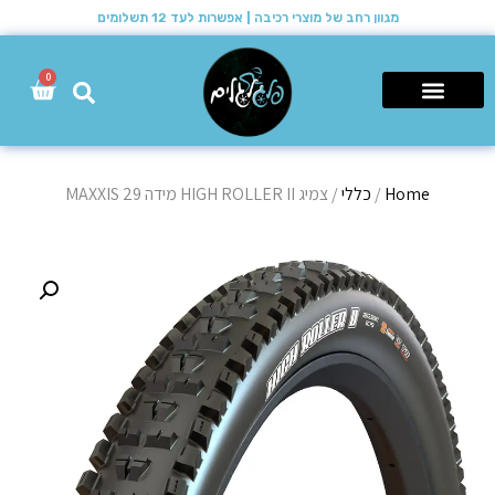
מגוון רחב של מוצרי רכיבה | אפשרות לעד 12 תשלומים
0
רכבי שטח 4X4
Home
/
כללי
/ צמיג HIGH ROLLER II מידה 29 MAXXIS