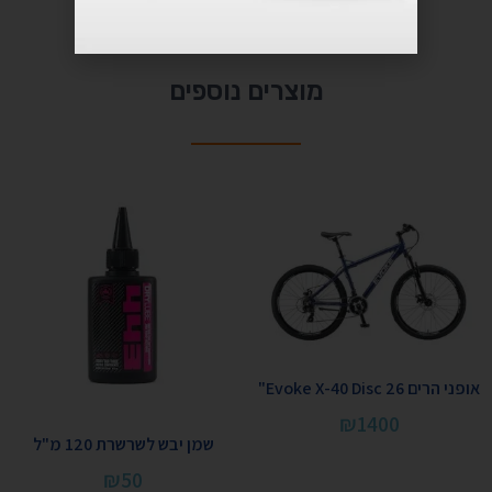
מוצרים נוספים
אופני הרים Evoke X-40 Disc 26"
₪
1400
שמן יבש לשרשרת 120 מ"ל
₪
50