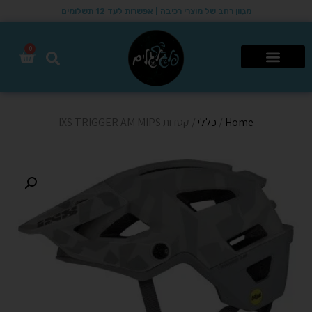
מגוון רחב של מוצרי רכיבה | אפשרות לעד 12 תשלומים
0
רכבי שטח 4X4
Home
/
כללי
/ קסדות IXS TRIGGER AM MIPS