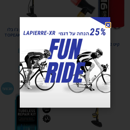
משאבה עומדת טופיק ג'ו בלו
מקס TOPEAK JOE BLOW MAX
במגוון צבעים
קיט CO2 ניפוח SUMART
₪
209
₪
260
₪
89
₪
99
הוספה לסל
בחירת אפשרויות
מבצע!
מבצע!