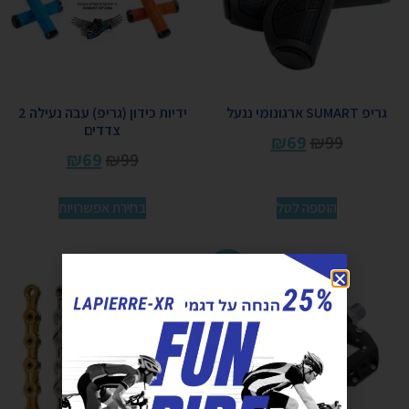
גריפ SUMART ארגונומי ננעל
ידיות כידון (גריפ) עבה נעילה 2
צדדים
₪
69
₪
99
₪
69
₪
99
הוספה לסל
בחירת אפשרויות
מבצע!