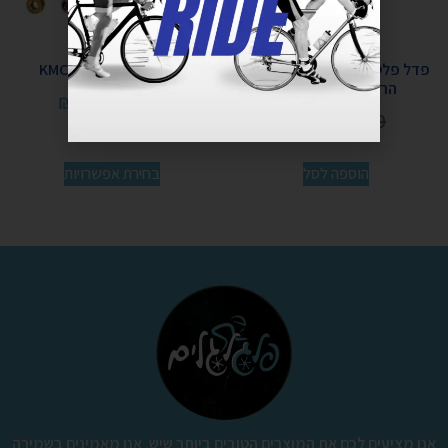
פדל פלט אלומיניום CNC B117
שרשרת 12 הילוכים KMC
הרים WELGO GREY
₪
365
–
₪
199
₪
250
₪
360
הוספה לסל
בחירת אפשרויות
אנו מציעים לכם את המוצרים הטובים ביותר שיש. אנו מאמינים בשמירה