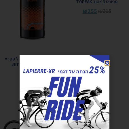
ספורט 3 צהוב TOPEAK
₪
255
₪
315
דגריזר וולדטייט 500 מ"ל ספריי
ג'ט בלאסט JET BLAST
WELDTITE
₪
55
₪
65
הוספה לסל
הוספה לסל
מבצע!