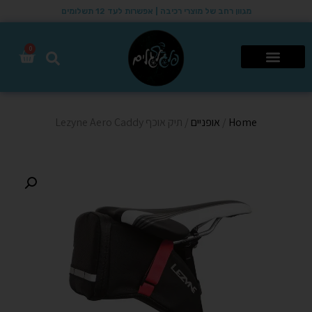
מגוון רחב של מוצרי רכיבה | אפשרות לעד 12 תשלומים
0
רכבי שטח 4X4
Home
/
אופניים
/ תיק אוכף Lezyne Aero Caddy