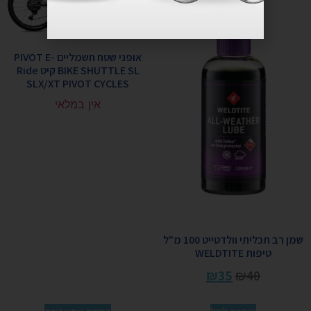
אופני שטח חשמליים PIVOT E-
BIKE SHUTTLE SL קיט Ride
SLX/XT PIVOT CYCLES
אין במלאי
שמן רב תכליתי וולדטייט 100 מ"ל
טיפות WELDTITE
₪
35
₪
40