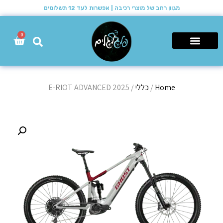
מגוון רחב של מוצרי רכיבה | אפשרות לעד 12 תשלומים
0
רכבי שטח 4X4
Home
/
כללי
/ E-RIOT ADVANCED 2025