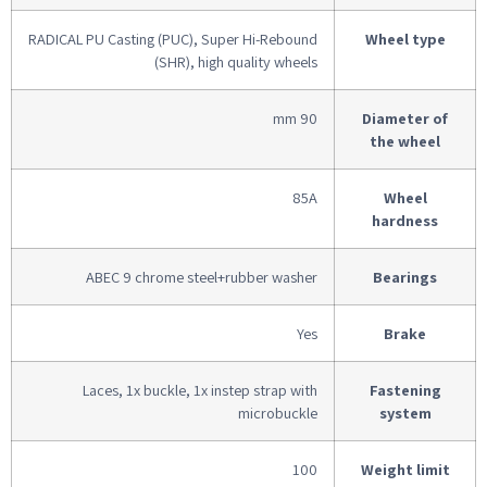
RADICAL PU Casting (PUC), Super Hi-Rebound
Wheel type
(SHR), high quality wheels
90 mm
Diameter of
the wheel
85A
Wheel
hardness
ABEC 9 chrome steel+rubber washer
Bearings
Yes
Brake
Laces, 1x buckle, 1x instep strap with
Fastening
microbuckle
system
100
Weight limit