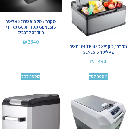
מקרר / מקפיא טרול 60 ליטר
GENESIS מסדרת GC מקררי
היוקרה לרכבים
₪
2340
מקרר / מקפיא TF-45D שני תאים
42 ליטר GENESIS
₪
1890
הוספה לסל
הוספה לסל