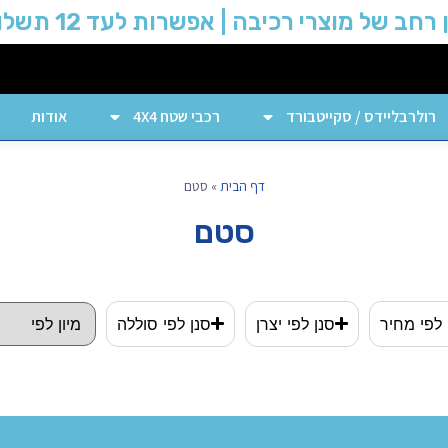
 רחב של מוצרי רכיבה | אפשרות לעד 12 תשלומים
רולרבליידס / סקייטבורד
רכבי שטח 4X4
אודות
דף הבית
»
סטם
סטם
 לפי מחיר
סנן לפי יצרן
סנן לפי סוללה