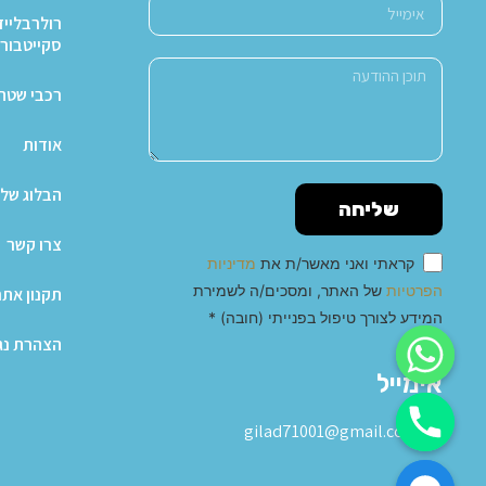
רולרבלייד
סקייטבור
רכבי שטח X4
אודות
הבלוג של 
שליחה
צרו קשר
קראתי ואני מאשר/ת את
מדיניות
הפרטיות
של האתר, ומסכים/ה לשמירת
תקנון אתר
המידע לצורך טיפול בפנייתי (חובה) *
הצהרת נג
Alternative:
אימייל
gilad71001@gmail.com