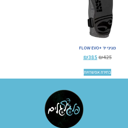
מגיני יד +FLOW EVO
₪
385
₪
425
בחירת אפשרויות