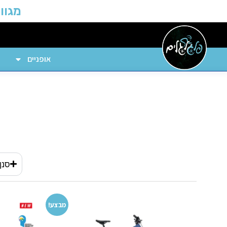
מגוון
אופניים
סנן
מבצע!