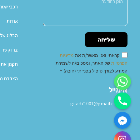
רכבי שטח X4
אודות
הבלוג של 
שליחה
צרו קשר
קראתי ואני מאשר/ת את
מדיניות
הפרטיות
של האתר, ומסכים/ה לשמירת
תקנון אתר
המידע לצורך טיפול בפנייתי (חובה) *
הצהרת נג
Alternative:
אימייל
gilad71001@gmail.com